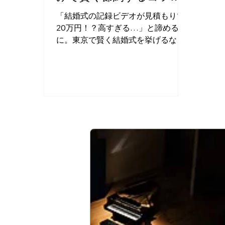
新提案
「結婚式の記録ビデオが見積もりで
20万円！？高すぎる…」と諦める前
に。東京で賢く結婚式を挙げるな
ら、プロの外部カメラマンの「持ち
込み」がおすすめ。1時間1万円（税
別）から依頼できるQ-vieなら、予算
を抑えて当日の感動を鮮明に残せま
す。