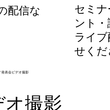
セミナ
の配信な
ント・
ライブ
せくだ
ノ発表会ビデオ撮影
デオ撮影