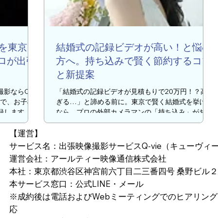
を東京で
結婚式の記録ビデオが高い！と悩む
ロが出張
方へ。持ち込みで賢く節約するコツ
と新提案
影ならQ-
「結婚式の記録ビデオが見積もりで20万円！？高す
格で、お子様
ぎる…」と諦める前に。東京で賢く結婚式を挙げる
録します。公
なら、プロの外部カメラマンの「持ち込み」がおす
が完了。当日
すめ。1時間1万円（税別）から依頼できるQ-vieな
【運営】
ら、予算を抑えて当日の感動を鮮明に残せます。
サービス名：出張映像撮影サービスQ-vie（キューヴィ
運営会社：アールティー映像通信株式会社
本社：東京都渋谷区神宮前六丁目二三番四号 桑野ビル
本サービス窓口：公式LINE・メール
※成約後は電話およびWebミーティングでのヒアリング
応