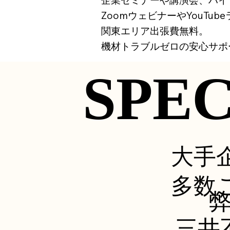
ZoomウェビナーやYouT
関東エリア出張費無料。
機材トラブルゼロの安心サポ
SPE
SPE
大手
多数
三井不