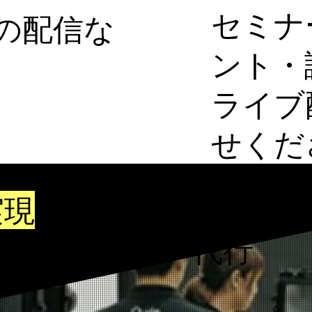
セミナ
の配信な
ント・
ライブ
せくだ
実現
する
信・ウェビナー代行