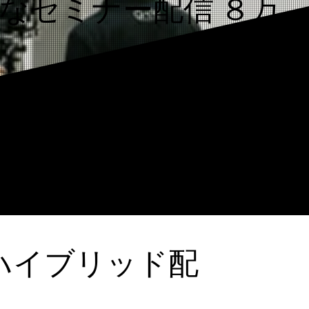
なセミナー配信 ８万
ベント配信 １４万
音響 １０万円〜
（税別）
 １万円〜
（税別）
ハイブリッド配