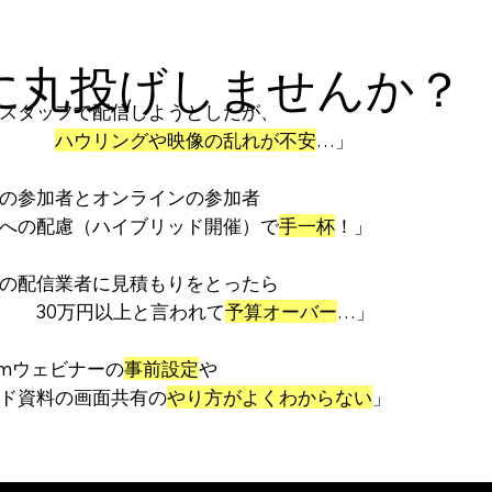
に丸投げしませんか？
スタッフで配信しようとしたが、
ハウリングや映像の乱れが不安
…」
の参加者とオンラインの参加者
への配慮（ハイブリッド開催）で
手一杯
！」
の配信業者に見積もりをとったら
万円以上と言われて
予算オーバー
…」
omウェビナーの
事前設定
や
ド資料の画面共有の
やり方がよくわからない
」