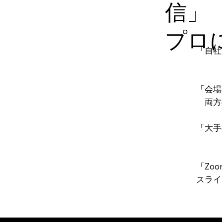
信」
プロ
「自社
「会場
両方
「大手
30
「Zo
スライ