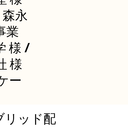
/ 森永
事業
 様 /
 様
ンケー
ブリッド配