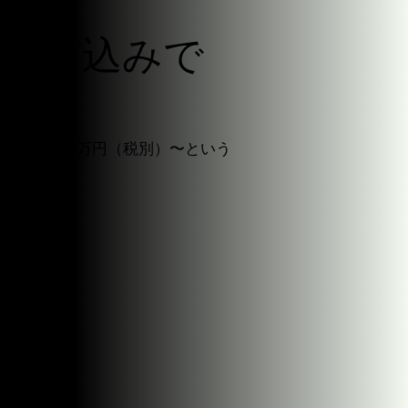
・機材込みで
込みして、８万円（税別）〜という
能です。