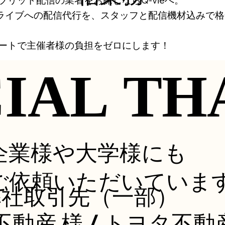
ubeライブへの配信代行を、スタッフと配信機材込み
ートで主催者様の負担をゼロにします！
CIAL TH
CIAL TH
企業様や大学様にも
ご依頼いただいていま
弊社取引先（一部）
動産 様 / トヨタ不動