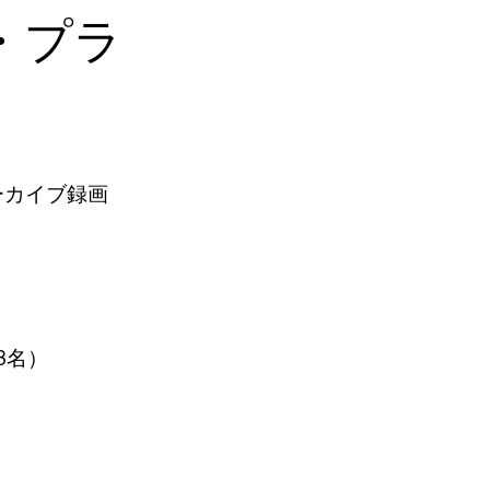
・プラ
アーカイブ録画
3名）