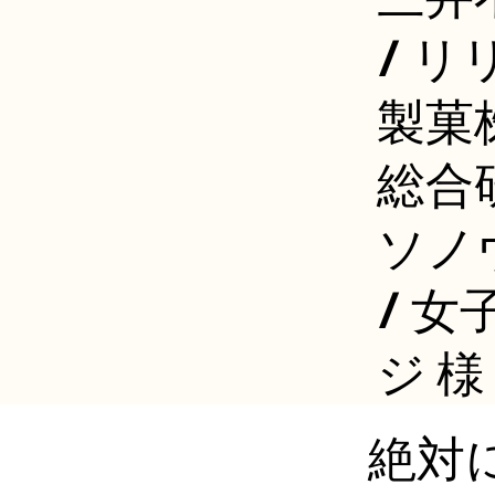
/ リ
製菓
総合研
ソノ
/ 女
ジ 様
絶対