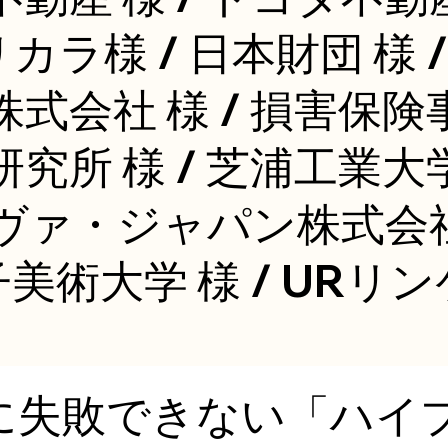
リカラ様 / 日本財団 様 
株式会社 様 / 損害保険
究所 様 / 芝浦工業大学
ヴァ・ジャパン株式会社
子美術大学 様 / URリ
に失敗できない「ハイ