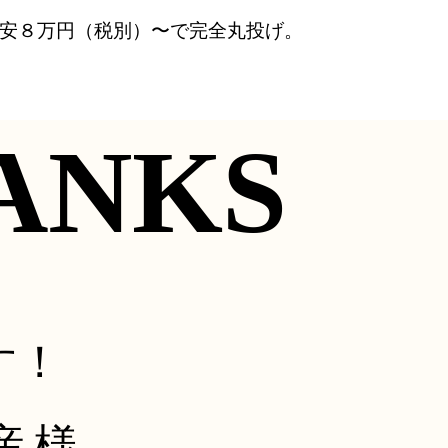
で格安８万円（税別）〜で完全丸投げ。
ANKS
ANKS
す！
産 様