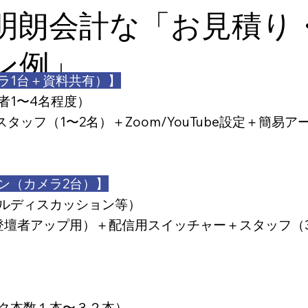
明朗会計な「お見積り
ン例」
ラ1台＋資料共有）】
者1〜4名程度）
タッフ（1〜2名）＋Zoom/YouTube設定＋簡易
ン（カメラ2台）】
ルディスカッション等）
登壇者アップ用）＋配信用スイッチャー＋スタッフ（
ク本数１本〜３２本）