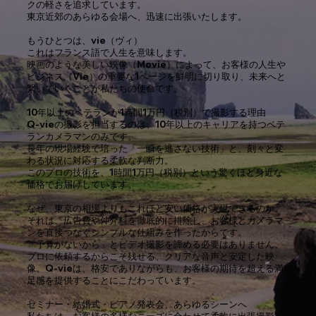
クの軽さを追求しています。
東京近郊のあらゆる会場へ、迅速に出張いたします。
もうひとつは、vie（ヴィ）
これはフランス語で人生を意味します。
映画のような美しい映像（Movie）によって、お客様の人生や
ビジネス（Vie）の重要な1ページを鮮明に切り取り、未来へと
繋いでいくことが私たちの使命です。
10年以上のベテランが1時間1万円（税別）で撮影する理由
Q-vieの撮影を担当するのは、10年以上のキャリアを持つベテ
ランカメラマンのみです。
長年の現場経験で培った「一瞬を逃さない技術」と、刻々と変
わる状況に対応する柔軟な判断力。
このプロの技術を、1時間1万円（税別）という驚くほど身近な
価格でお届けしています。
なぜ、東京の相場よりもこれほど安い価格が実現できるのか。
それは、広告費や仲介料を徹底的に排除し、お客様とカメラマ
ンを直接つなぐシンプルな仕組みを作ったからです。
「予算がないから」とビデオ撮影を諦める必要はありません。
プロに依頼するからこそ残せる、クリアな音声と安定した映
像。Q-vieは、格安でありながらも、お客様の期待を超える満
足感を提供することにこだわっています。
セミナー・結婚式・ピアノ発表会、あらゆるシーンへ
私たちは、お客様の多様なニーズに合わせて柔軟に出張撮影を