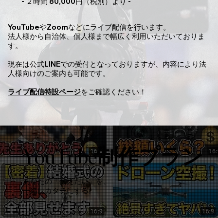
- ２時間 80,000円
（税別）より
-
YouTubeやZoomなどにライブ配信を行います。
法人様から自治体、個人様まで幅広く利用いただいておりま
す。
現在は公式LINEでの受付となっておりますが、内容により法
人様向けのご案内も可能です。
​ライブ配信特設ページ
をご確認ください！
YouTube制作プラン
YouTube制作プラン
あなたの「伝えたい」を、
一緒にカタチにする。
動画チャンネルを持ちたいけれど、一人では続かない……。
そんなあなた専属の「映像制作チーム」