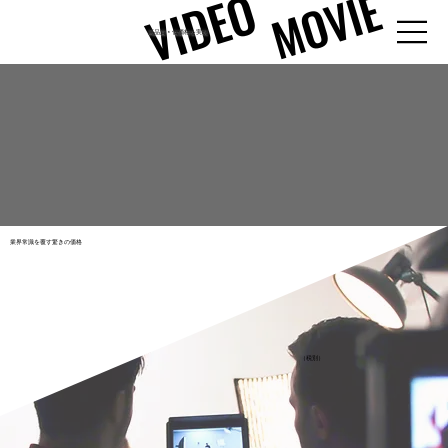
MOVIE
MOVIE
VIDEO
VIDEO
高品質 × 低価格を実現
プロ
プロ
全国
全国
格安
格安
対応
対応
業界常識を覆す驚きの価格
出張 
出張 
（税別）