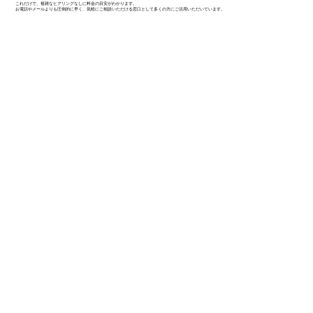
これだけで、複雑なヒアリングなしに料金の目安がわかります。
お電話やメールよりも圧倒的に早く、気軽にご相談いただける窓口として多くの方にご活用いただいています。