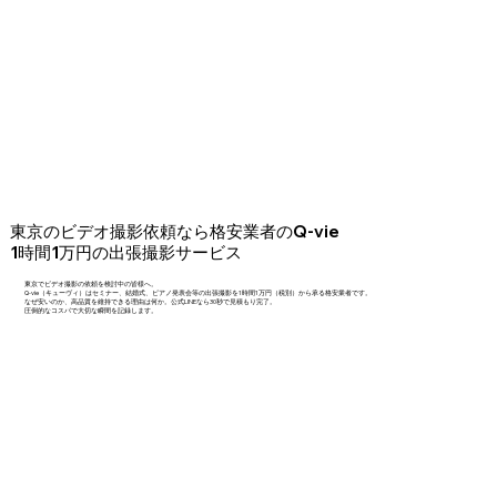
東京のビデオ撮影依頼なら格安業者のQ-vie
1時間1万円の出張撮影サービス
東京でビデオ撮影の依頼を検討中の皆様へ。
Q-vie（キューヴィ）はセミナー、結婚式、ピアノ発表会等の出張撮影を1時間1万円（税別）から承る格安業者です。
なぜ安いのか、高品質を維持できる理由は何か。公式LINEなら30秒で見積もり完了。
圧倒的なコスパで大切な瞬間を記録します。