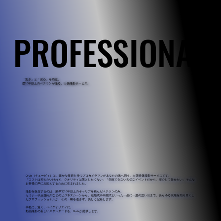
PROFESSIONAL
PROFESSIONAL
「安さ」と「安心」を両立。
歴10年以上のベテランが撮る、出張撮影サービス。
Q-vie（キュービィ）は、確かな技術を持つプロカメラマンがあなたの元へ伺う、出張映像撮影サービスです。
「コストは抑えたいけれど、クオリティは落としたくない」「失敗できない大切なイベントだから、安心して任せたい」 そんな
お客様の声にお応えするために生まれました。
撮影を担当するのは、業界で10年以上のキャリアを積んだベテランのみ。
セミナーや店舗紹介などのビジネスシーンから、結婚式や卒園式といった一生に一度の思い出まで、あらゆる現場を知り尽くし
たプロフェッショナルが、その一瞬を逃さず、美しく記録します。
手軽に、賢く、ハイクオリティに。
動画撮影の新しいスタンダードを、Q-vieが提供します。