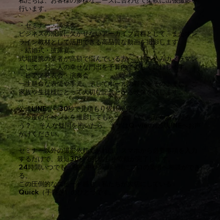
行います。
・セミナー・講演会
ビジネスの飛躍に欠かせないアーカイブ資料として、またオン
ライン教材として活用できる高品質な動画を撮影します。
・結婚式・披露宴
式場提携の業者が高額で悩んでいる方へ。持ち込みカメラマン
として、お二人の幸せな門出を予算内で美しく記録します。
・ピアノ発表会・演奏会
一生懸命な表情や手元、そしてホールの響きをそのままに。ご
家族や生徒様にとって大切な記念となる映像を残します。
公式LINEなら30秒で見積もり依頼が完了！
「今度のイベントを撮影してもらうと、いくらかかるんだろ
う？」 そんな疑問を抱いたら、まずはQ-vieの公式LINEへお声
がけください。
セミナー以外の撮影依頼であれば、スマホから必要事項を入力
するだけで、最短30秒で見積もり依頼が完了します。
24時間いつでも、移動中や隙間時間にプロの業者へ相談ができ
る。
この圧倒的なスピード感も、私たちが大切にしている
Quick（手軽さ）のひとつです。