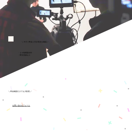
１時間
１時間
＼ 今すぐ料金と空き状況を確認 ／
・２４時間受付中
・即日見積もり
＼ 料金確認だけでも大歓迎 ／
お問い合わせフォーム