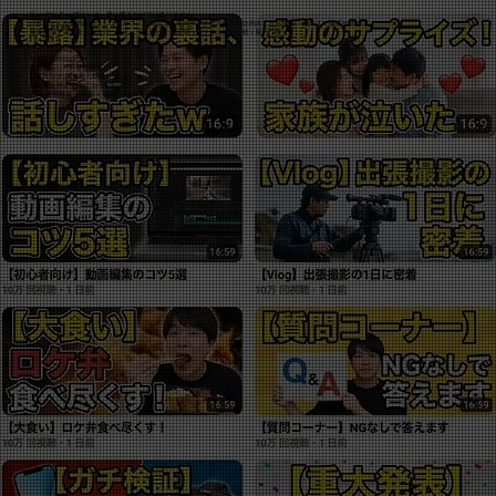
Q-vieのYouTubeプランは、単に撮るだけではありません。
「次はどんな企画にしましょうか？」と相談できるパートナーとして、企画出しから撮影・編集まで徹底サポート。
関東エリア（東京・神奈川・埼玉・千葉など）の現場へ、フットワーク軽く駆けつけます。
【Price & Area】
料金: 1本 50,000円〜
本数に応じた月額見積もり
対応エリア: 関東地方限定
出張費を抑えて高コスパを実現
内容: 企画構成 ＋ 撮影 ＋ 編集 ＋ サムネイル