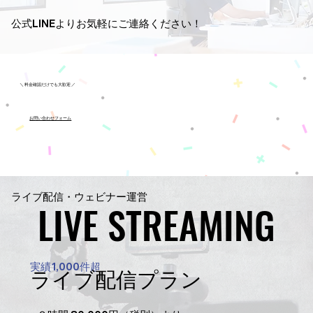
公式LINEよりお気軽にご連絡ください！
＼ 料金確認だけでも大歓迎 ／
お問い合わせフォーム
ライブ配信・ウェビナー運営
LIVE STREAMING
LIVE STREAMING
実績1,000件超
ライブ配信プラン