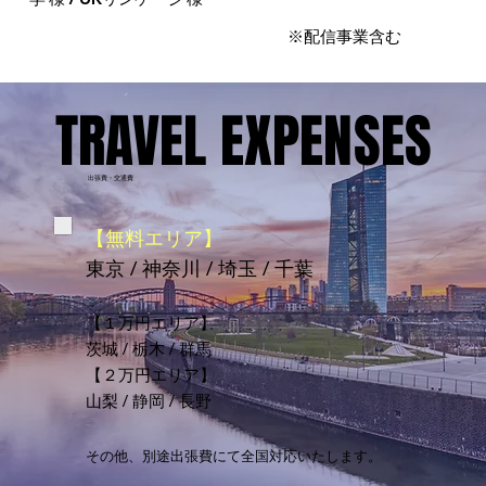
※配信事業含む
TRAVEL EXPENSES
TRAVEL EXPENSES
出張費・交通費
【無料エリア】
東京 / 神奈川 / 埼玉 / 千葉
【１万円エリア】
茨城 / 栃木 / 群馬
【２万円エリア】
山梨 / 静岡 / 長野
その他、別途出張費にて全国対応いたします。