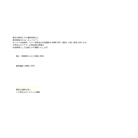
東京の格安ビデオ撮影依頼なら
格安業者のQ-vie（キュービー）
セミナーや結婚式、ピアノ発表会の出張撮影を1時間1万円（税別）の安い料金で承ります。
10年以上のベテランが高品質な映像を
出張業者として記録ビデオ撮影いたします。
個人・団体様からのご依頼に特化
動画撮影１時間１万円
＜合計実績７,３００件以上！＞
豊富な経験を持つ
​１０年以上のベテランが撮影