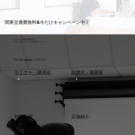
関東交通費無料&今だけキャンペーン中！
このような撮影＆編集なら
Q-vie（キュービー）にお任せください！
実際の費用は
撮影時間
により異なります。
セミナー・講演会
結婚式・披露宴
対談動画
店舗紹介