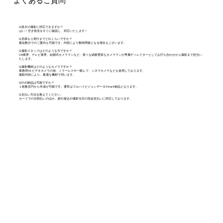
よくあるご質問
Q.急ぎの撮影に対応できますか？
はい！空き状況をすぐに確認し、対応いたします！
Q.見積もり発行までどれくらいですか？
最短数分でのご案内も可能です。内容により数時間後となる場合もございます。
Q.撮影スタッフはどのような方ですか？
CM業界、テレビ業界、結婚式カメラマンなど、様々な経験豊富なカメラマンが専属ディレクターとしてお打ち合わせから撮影まで担当い
たします。
Q.撮影機材はどのようなカメラですか？
業務用4Kビデオカメラの他、ミラーレスや一眼レフ、シネマカメラなども使用しております。
撮影内容により、最適な機材で伺います。
Q.DVD納品は可能ですか？
１枚数百円から作成が可能です。通常はフルハイビジョンデータのmp4納品となります。
Q.支払い方法を教えてください。
カードでの分割払いのほか、銀行振込や撮影当日の現金支払いに対応しております。