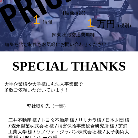
PRICE
PRICE
高
【映像撮影】
​１
１
万円
時間
（税別）
関東 出張交通費無料
編集を含む制作もお気軽にお問い合わせください！
SPECIAL THANKS
SPECIAL THANKS
大手企業様や大学様にも法人事業部で
多数ご依頼いただいています！
弊社取引先（一部）
三井不動産 様 / トヨタ不動産 様 / リリカラ様 / 日本財団 様
/ 森永製菓株式会社 様 / 損害保険事業総合研究所 様 / 芝浦
工業大学 様 / ソノヴァ・ジャパン株式会社 様 / 女子美術大
学 様 / URリンケージ 様