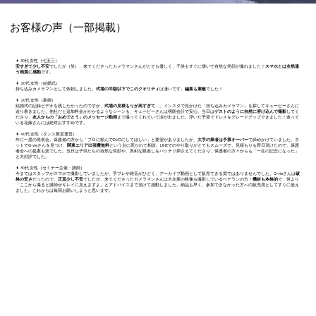
お客様の声（一部掲載）
👩 30代 女性（七五三）
安すぎて少し不安
でしたが（笑）、来てくださったカメラマンさんがとても優しく、子供もすぐに懐いて自然な笑顔が撮れました！
スマホとは全然違
う画質に感動
です。
👩 20代 女性（結婚式）
持ち込みカメラマンとして依頼しました。
式場の半額以下でこのクオリティ
は凄いです。
編集も素敵
でした！
👩 20代 女性（新婦）
結婚式の記録ビデオを残したかったのですが、
式場の見積もりが高すぎて
…。インスタで見かけた「持ち込みカメラマン」を探してキュービーさんに
辿り着きました。他社だと追加料金がかかるようなシーンも、キュービーさんは明朗会計で安心。当日は
ゲストのように自然に溶け込んで撮影
してく
ださり、
友人からの「おめでとう」のメッセージ動画
まで撮ってくれていて涙が出ました。浮いた予算でドレスをグレードアップできました！迷って
いる花嫁さんには絶対おすすめです。​
👩 40代 女性（ダンス教室運営）
年に一度の発表会。保護者の方から「プロに頼んでDVDにしてほしい」と要望がありましたが、
大手の業者は予算オーバー
で諦めかけていました。ネ
ットでQ-vieさんを見つけ、
関東エリア出張費無料
という点に惹かれて相談。LINEでのやり取りがとてもスムーズで、見積もりも即日頂けたので、保護
者会への提案も楽でした。当日は子供たちの自然な笑顔や、真剣な眼差しをバッチリ押さえてくださり、保護者の方々からも「一生の記念になった」
と大好評でした。
👩 30代 女性（セミナー主催・講師）
今まではスタッフがスマホで撮影していましたが、手ブレや雑音がひどく、アーカイブ動画として販売できる質ではありませんでした。Q-vieさんは
破
格の安さ
だったので、
正直少し不安
でしたが、来てくださったカメラマンさんは大企業の映像も撮影しているベテランの方！
機材も本格的
で、何より
「ここから撮ると講師がキレイに見えますよ」とアドバイスまで頂けて感動しました。納品も早く、参加できなかった方への販売用としてすぐに使え
ました。これからは毎回お願いしようと思います。