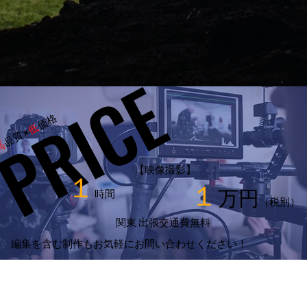
PRICE
PRICE
価格
低
品質×
高
【映像撮影】
​１
１
万円
時間
（税別）
関東 出張交通費無料
編集を含む制作もお気軽にお問い合わせください！