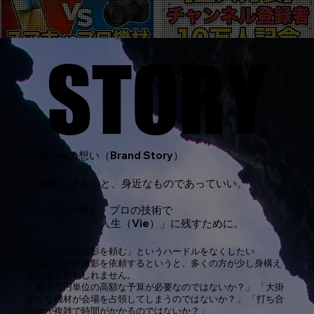
STORY
STORY
Q-vieの想い（Brand Story）
「動画」はもっと、身近なものであっていい。
── その一瞬を、プロの技術で
​ 「人生（Vie）」に残すために。
「プロに動画撮影を頼む」というハードルをなくしたい
プロにビデオ撮影を依頼するというと、多くの方が少し身構え
てしまうかもしれません。
「数十万円単位の高額な予算が必要なのではないか？」 「大掛
かりな機材が会場を占領してしまうのではないか？」 「打ち合
わせが複雑で時間がかかるのではないか？」