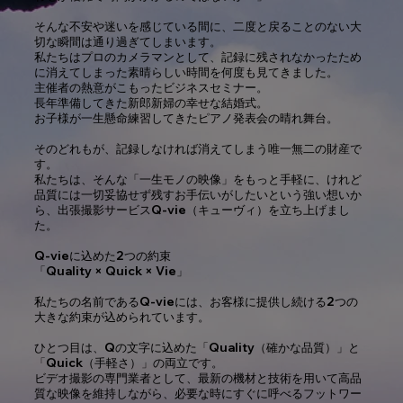
そんな不安や迷いを感じている間に、二度と戻ることのない大
切な瞬間は通り過ぎてしまいます。
私たちはプロのカメラマンとして、記録に残されなかったため
に消えてしまった素晴らしい時間を何度も見てきました。
主催者の熱意がこもったビジネスセミナー。
長年準備してきた新郎新婦の幸せな結婚式。
お子様が一生懸命練習してきたピアノ発表会の晴れ舞台。
そのどれもが、記録しなければ消えてしまう唯一無二の財産で
す。
私たちは、そんな「一生モノの映像」をもっと手軽に、けれど
品質には一切妥協せず残すお手伝いがしたいという強い想いか
ら、出張撮影サービスQ-vie（キューヴィ）を立ち上げまし
た。
Q-vieに込めた2つの約束
「Quality × Quick × Vie」
私たちの名前であるQ-vieには、お客様に提供し続ける2つの
大きな約束が込められています。
ひとつ目は、Qの文字に込めた「Quality（確かな品質）」と
「Quick（手軽さ）」の両立です。
ビデオ撮影の専門業者として、最新の機材と技術を用いて高品
質な映像を維持しながら、必要な時にすぐに呼べるフットワー