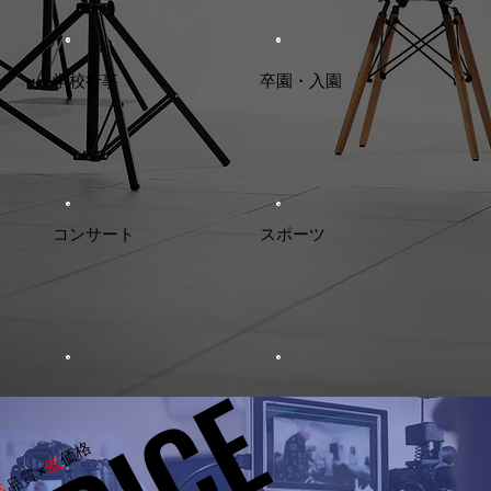
学校行事
卒園・入園
コンサート
スポーツ
価格
低
品質×