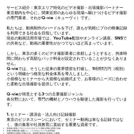
サービス紹介：東京エリア特化のビデオ撮影・出張撮影パートナー
東京都内を中心に、関東近郊のあらゆる現場へ駆けつけるビデオ撮影
の専門業者、それがQ-vie（キューヴィ）です。
私たちは、動画制作のハードルを下げ、誰もが気軽にプロの映像記録
を利用できる社会を目指しています。
現在の動画活用市場では、YouTube配信やオンライン講座、SNSで
の共有など、動画の重要性がかつてないほど高まっています。
しかし、東京の多くのビデオ撮影業者に依頼しようとすると、拘束時
間に関わらず高額なパック料金が設定されていることが少なくありま
せん。
Q-vieでは、そうした従来の業界慣習を打破し、1時間1万円（税別）
という明確かつ格安な料金体系を導入しました。
小規模なセミナーから大規模な結婚式まで、お客様のニーズに合わせ
た柔軟な出張撮影を提供しています。
Q-vieが得意とする3つの主要撮影ジャンル
各分野において、専門の機材とノウハウを駆使した撮影を行っていま
す。
1. セミナー・講演会・法人向け記録撮影
東京のビジネスシーンにおいて、セミナー動画は単なる記録ではな
く、後の集客や社員教育に直結する重要な資産です。
登壇者の表情とプロジェクターのスライド資料を同時に鮮明に記録
会場の音響設備と連携した、ノイズのないクリアな音声収録
1時間単位の依頼が可能なため、短時間の勉強会や定例会にも最適