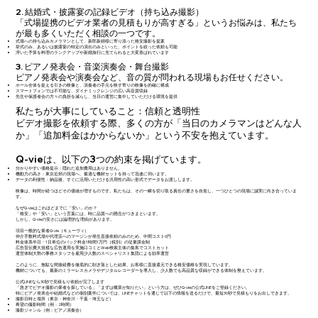
2. 結婚式・披露宴の記録ビデオ（持ち込み撮影）
「式場提携のビデオ業者の見積もりが高すぎる」というお悩みは、私たち
が最も多くいただく相談の一つです。
式場への持ち込みカメラマンとして、新郎新婦様に寄り添った格安撮影を提案
挙式のみ、あるいは披露宴の特定の演出のみといった、ポイントを絞った依頼も可能
浮いた予算を料理のランクアップや新婚旅行に充てられると大変喜ばれています
3. ピアノ発表会・音楽演奏会・舞台撮影
ピアノ発表会や演奏会など、音の質が問われる現場もお任せください。
ホール全体を捉える引きの映像と、演奏者の手元を映す寄りの映像を的確に構成
スマートフォンでは不可能な、ダイナミックレンジの広い高音質収録
先生や保護者会の方々の負担を減らし、当日の運営に集中していただける環境を提供
私たちが大事にしていること：信頼と透明性
ビデオ撮影を依頼する際、多くの方が「当日のカメラマンはどんな人
か」「追加料金はかからないか」という不安を抱えています。
Q-vieは、以下の3つの約束を掲げています。
分かりやすい価格提示：隠れた追加費用はありません。
機動力の高さ：東京近郊の現場へ、最適な機材セットを持って迅速に伺います。
データの利便性：納品後、すぐに活用いただける汎用性の高い形式でデータをお渡しします。
映像は、時間が経つほどその価値が増すものです。私たちは、その一瞬を切り取る責任の重さを自覚し、一つひとつの現場に誠実に向き合っていま
す。
なぜQ-vieはこれほどまでに「安い」のか？
「格安」や「安い」という言葉には、時に品質への懸念がつきまといます。
しかし、Q-vieの安さには論理的な理由があります。
項目一般的な業者Q-vie（キューヴィ）
仲介手数料式場や代理店へのマージンが発生直接依頼のみのため、中間コスト0円
料金体系半日・1日単位のパック料金1時間1万円（税別）の従量課金制
広告宣伝費大規模な広告運用を実施口コミとWeb検索主体の集客でコストカット
運営体制大勢の事務スタッフを雇用少人数のスペシャリスト集団による効率運営
このように、無駄な間接経費を徹底的に削ぎ落とした結果、お客様に直接還元できる格安価格を実現しています。
機材についても、最新のミラーレスカメラやデジタルレコーダーを導入し、少人数でも高品質な収録ができる体制を整えています。
公式LINEなら30秒で見積もり依頼が完了します
「急ぎでビデオ撮影の業者を探している」「まずは概算が知りたい」という方は、ぜひQ-vieの公式LINEをご登録ください。
特にピアノ発表会や結婚式などの個別案件については、LINEチャットを通じて以下の情報を送るだけで、最短30秒で見積もりをお出しできます。
撮影日時と場所（東京・神奈川・千葉・埼玉など）
希望の撮影時間（例：2時間）
撮影ジャンル（例：ピアノ演奏会）